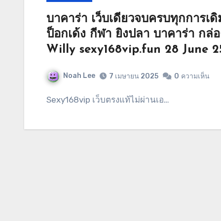
บาคาร่า เว็บเดียวจบครบทุกการเดิ
ป็อกเด้ง กีฬา ยิงปลา บาคาร่า กล่อง
Willy sexy168vip.fun 28 June 2
Noah Lee
7 เมษายน 2025
0
ความเห็น
Sexy168vip เว็บตรงแท้ไม่ผ่านเอ…