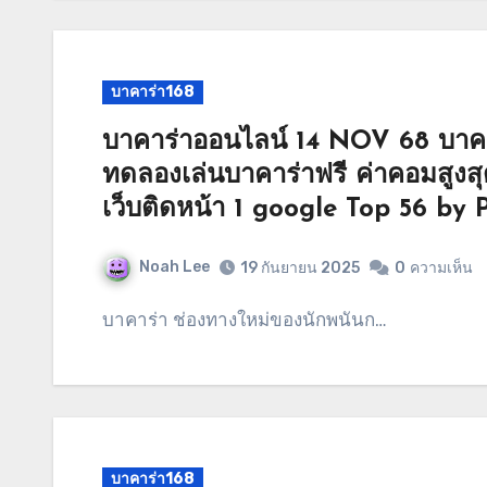
บาคาร่า168
บาคาร่าออนไลน์ 14 NOV 68 บาคาร
ทดลองเล่นบาคาร่าฟรี ค่าคอมสูงสุด
เว็บติดหน้า 1 google Top 56 by
Noah Lee
19 กันยายน 2025
0
ความเห็น
บาคาร่า ช่องทางใหม่ของนักพนันก…
บาคาร่า168