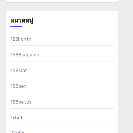
หมวดหมู่
123lionth
1688sagame
168slot
188bet
188betth
1xbet