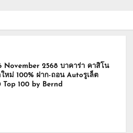
16 November 2568 บาคาร่า คาสิโน
ิกใหม่ 100% ฝาก-ถอน Autoรูเล็ต
20 Top 100 by Bernd