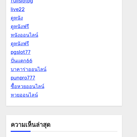
fullslotpg
live22
ดูหนัง
ดูหนังฟรี
หนังออนไลน์
ดูหนังฟรี
pgslot77
ปั่นแตก66
บาคาร่าออนไลน์
punpro777
ซื้อหวยออนไลน์
หวยออนไลน์
ความเห็นล่าสุด