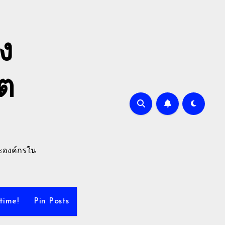
ง
ิต
ละองค์กรใน
time!
Pin Posts