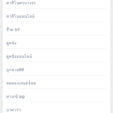
คาสิโนครบวงจร
คาสิโนออนไลน์
จ๊วด 69
ดูหนัง
ดูหนังออนไลน์
ถูกหวย88
ทดลองเล่นสล็อต
ทางเข้าpg
บาคาร่า