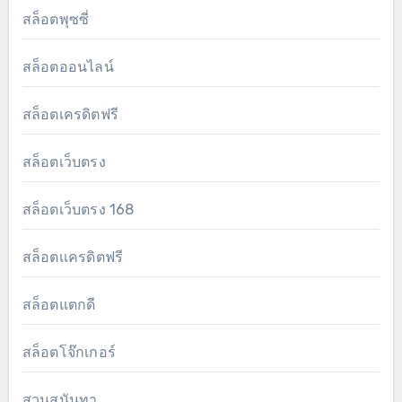
สล็อตพุซซี่
สล็อตออนไลน์
สล็อตเครดิตฟรี
สล็อตเว็บตรง
สล็อตเว็บตรง 168
สล็อตเเครดิตฟรี
สล็อตแตกดี
สล็อตโจ๊กเกอร์
สวนสุนันทา