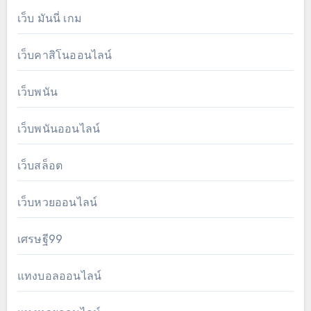
เว็บ มันนี่ เกม
เว็บคาสิโนออนไลน์
เว็บพนัน
เว็บพนันออนไลน์
เว็บสล็อต
เว็บหวยออนไลน์
เศรษฐี99
แทงบอลออนไลน์