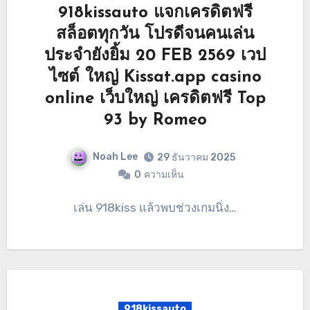
918kissauto แจกเครดิตฟรี
สล็อตทุกวัน โปรดีจนคนเล่น
ประจำยังยิ้ม 20 FEB 2569 เวป
ไซต์ ใหญ่ Kissat.app casino
online เว็บใหญ่ เครดิตฟรี Top
93 by Romeo
Noah Lee
29 ธันวาคม 2025
0
ความเห็น
เล่น 918kiss แล้วพบช่วงเกมนิ่ง…
918kissauto