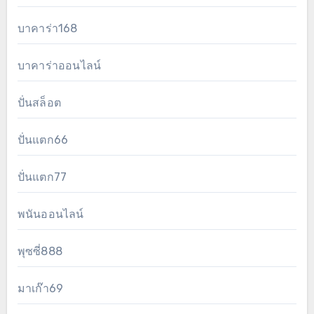
บาคาร่า168
บาคาร่าออนไลน์
ปั่นสล็อต
ปั่นแตก66
ปั่นแตก77
พนันออนไลน์
พุซซี่888
มาเก๊า69