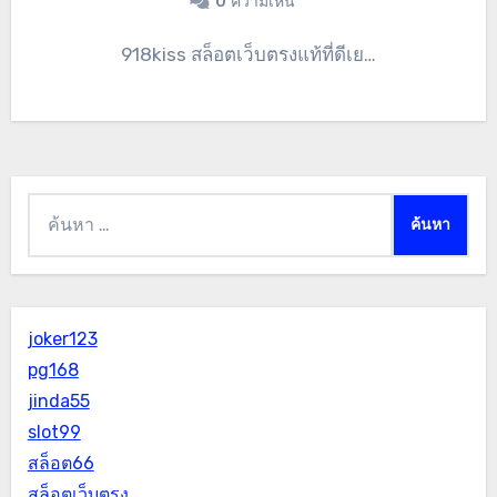
0
ความเห็น
918kiss สล็อตเว็บตรงแท้ที่ดีเย…
ค้นหา
สำหรับ:
joker123
pg168
jinda55
slot99
สล็อต66
สล็อตเว็บตรง