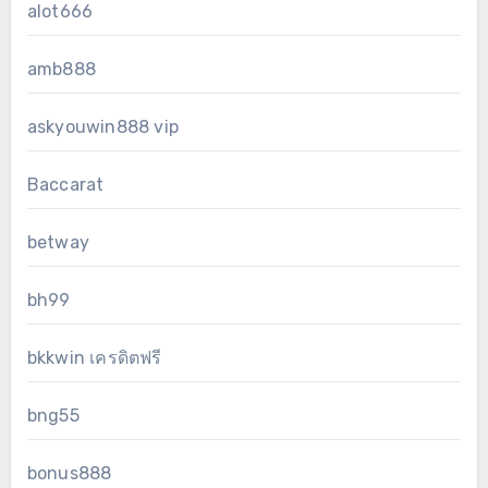
alot666
amb888
askyouwin888 vip
Baccarat
betway
bh99
bkkwin เครดิตฟรี
bng55
bonus888