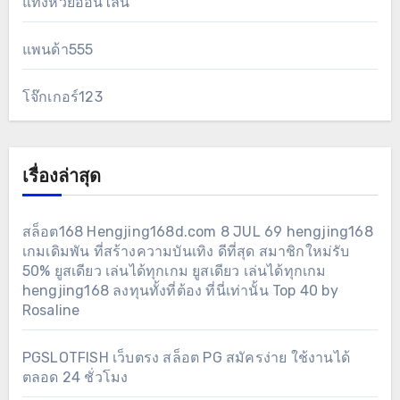
แทงหวยออนไลน์
แพนด้า555
โจ๊กเกอร์123
เรื่องล่าสุด
สล็อต168 Hengjing168d.com 8 JUL 69 hengjing168
เกมเดิมพัน ที่สร้างความบันเทิง ดีที่สุด สมาชิกใหม่รับ
50% ยูสเดียว เล่นได้ทุกเกม ยูสเดียว เล่นได้ทุกเกม
hengjing168 ลงทุนทั้งที่ต้อง ที่นี่เท่านั้น Top 40 by
Rosaline
PGSLOTFISH เว็บตรง สล็อต PG สมัครง่าย ใช้งานได้
ตลอด 24 ชั่วโมง