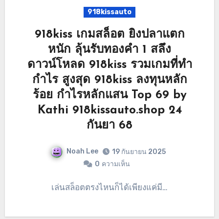
918kissauto
918kiss เกมสล็อต ยิงปลาแตก
หนัก ลุ้นรับทองคำ 1 สลึง
ดาวน์โหลด 918kiss รวมเกมที่ทำ
กำไร สูงสุด 918kiss ลงทุนหลัก
ร้อย กำไรหลักแสน Top 69 by
Kathi 918kissauto.shop 24
กันยา 68
Noah Lee
19 กันยายน 2025
0
ความเห็น
เล่นสล็อตตรงไหนก็ได้เพียงแค่มี…