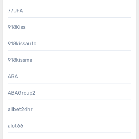
77UFA
918Kiss
918kissauto
918kissme
ABA
ABAGroup2
allbet24hr
alot66