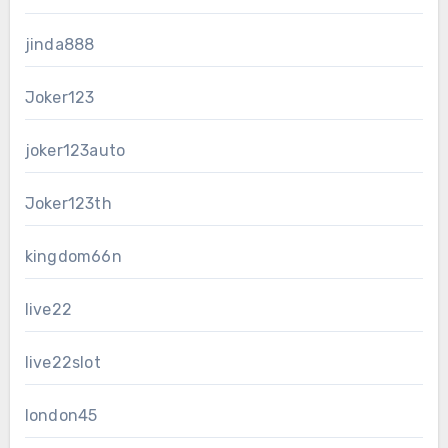
jinda888
Joker123
joker123auto
Joker123th
kingdom66n
live22
live22slot
london45