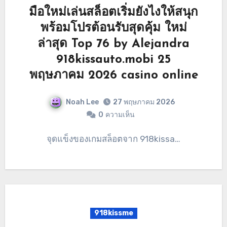
มือใหม่เล่นสล็อตเริ่มยังไงให้สนุก
พร้อมโปรต้อนรับสุดคุ้ม ใหม่
ล่าสุด Top 76 by Alejandra
918kissauto.mobi 25
พฤษภาคม 2026 casino online
Noah Lee
27 พฤษภาคม 2026
0
ความเห็น
จุดแข็งของเกมสล็อตจาก 918kissa…
918kissme