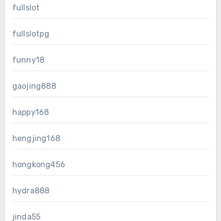
fullslot
fullslotpg
funny18
gaojing888
happy168
hengjing168
hongkong456
hydra888
jinda55