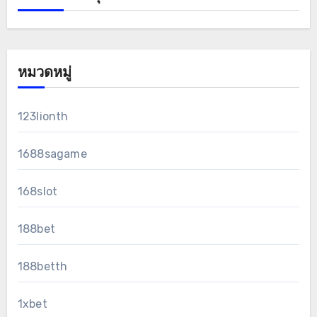
หมวดหมู่
123lionth
1688sagame
168slot
188bet
188betth
1xbet