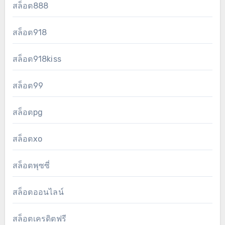
สล็อต888
สล็อต918
สล็อต918kiss
สล็อต99
สล็อตpg
สล็อตxo
สล็อตพุซซี่
สล็อตออนไลน์
สล็อตเครดิตฟรี