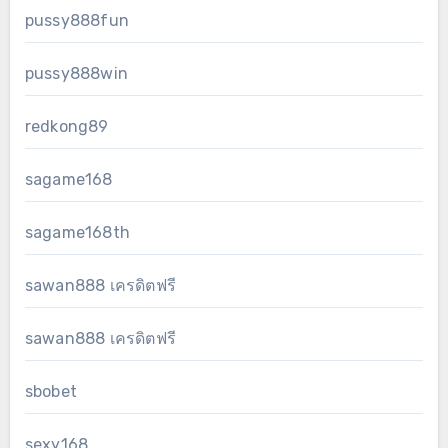
pussy888fun
pussy888win
redkong89
sagame168
sagame168th
sawan888 เครดิตฟรี
sawan888 เครดิตฟรี
sbobet
sexy168