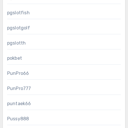
pgslotfish
pgslotgolf
pgslotth
pokbet
PunPro66
PunPro777
puntaek66
Pussy888