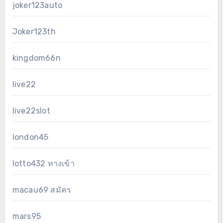
joker123auto
Joker123th
kingdom66n
live22
live22slot
london45
lotto432 ทางเข้า
macau69 สมัคร
mars95