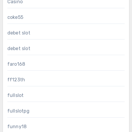
Casino
coke55
debet slot
debet slot
faro168
ff123th
fullslot
fullslotpg
funny18