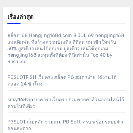
เรื่องล่าสุด
สล็อต168 Hengjing168d.com 8 JUL 69 hengjing168
เกมเดิมพัน ที่สร้างความบันเทิง ดีที่สุด สมาชิกใหม่รับ
50% ยูสเดียว เล่นได้ทุกเกม ยูสเดียว เล่นได้ทุกเกม
hengjing168 ลงทุนทั้งที่ต้อง ที่นี่เท่านั้น Top 40 by
Rosaline
PGSLOTFISH เว็บตรง สล็อต PG สมัครง่าย ใช้งานได้
ตลอด 24 ชั่วโมง
sexy168vip บาคาร่าเว็บตรง รวมค่ายคาสิโนออนไลน์ไว้
ครบในที่เดียว
PGSLOT เว็บหลัก รวมเกม PG Soft ครบ พร้อมระบบฝาก
ถอนสะดวก