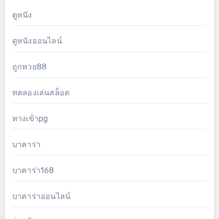
ดูหนัง
ดูหนังออนไลน์
ถูกหวย88
ทดลองเล่นสล็อต
ทางเข้าpg
บาคาร่า
บาคาร่า168
บาคาร่าออนไลน์