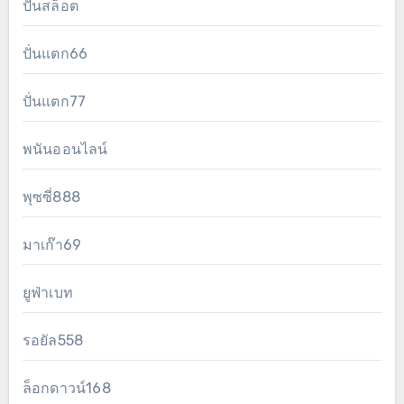
ปั่นสล็อต
ปั่นแตก66
ปั่นแตก77
พนันออนไลน์
พุซซี่888
มาเก๊า69
ยูฟ่าเบท
รอยัล558
ล็อกดาวน์168