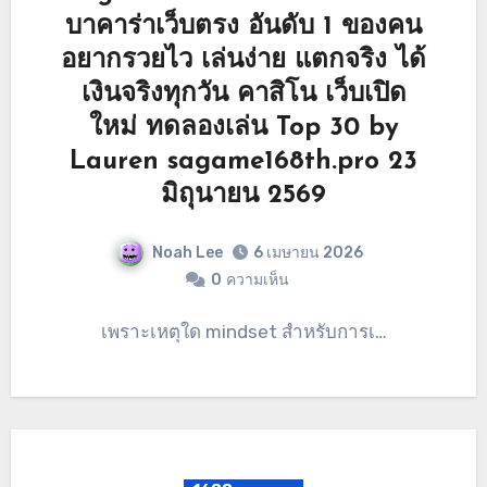
บาคาร่าเว็บตรง อันดับ 1 ของคน
อยากรวยไว เล่นง่าย แตกจริง ได้
เงินจริงทุกวัน คาสิโน เว็บเปิด
ใหม่ ทดลองเล่น Top 30 by
Lauren sagame168th.pro 23
มิถุนายน 2569
Noah Lee
6 เมษายน 2026
0
ความเห็น
เพราะเหตุใด mindset สำหรับการเ…