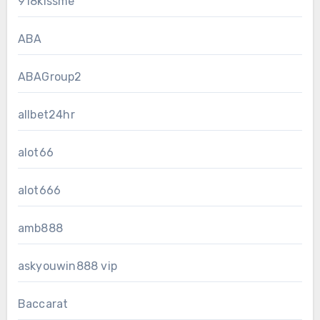
918kissme
ABA
ABAGroup2
allbet24hr
alot66
alot666
amb888
askyouwin888 vip
Baccarat