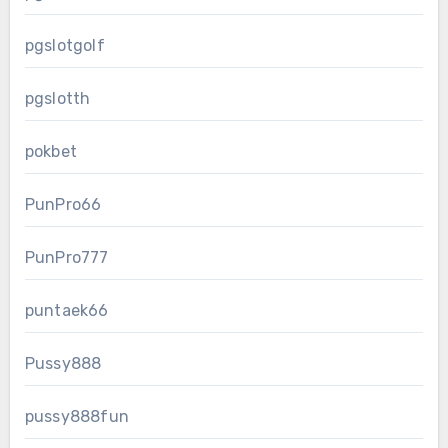
pgslotgolf
pgslotth
pokbet
PunPro66
PunPro777
puntaek66
Pussy888
pussy888fun