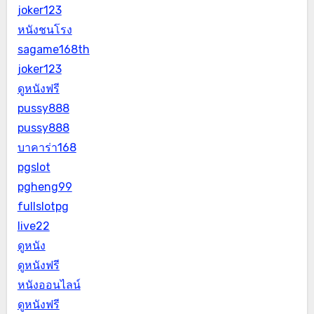
joker123
หนังชนโรง
sagame168th
joker123
ดูหนังฟรี
pussy888
pussy888
บาคาร่า168
pgslot
pgheng99
fullslotpg
live22
ดูหนัง
ดูหนังฟรี
หนังออนไลน์
ดูหนังฟรี