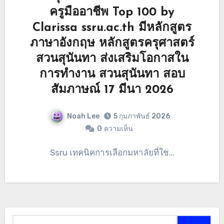
ครูมืออาชีพ Top 100 by
Clarissa ssru.ac.th มีหลักสูตร
ภาษาอังกฤษ หลักสูตรครุศาสตร์
สวนสุนันทา ส่งเสริมโอกาสใน
การทำงาน สวนสุนันทา สอบ
สัมภาษณ์ 17 มีนา 2026
Noah Lee
5 กุมภาพันธ์ 2026
0
ความเห็น
Ssru เทคนิคการเลือกมหาลัยที่ใช…
ค้นหา