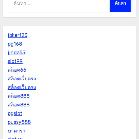
สำหรับ:
joker123
pg168
jinda55
slot99
สล็อต66
สล็อตเว็บตรง
สล็อตเว็บตรง
สล็อต888
สล็อต888
pgslot
pussy888
บาคาร่า