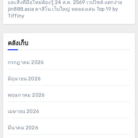
และสิ่งที่มือใหม่ต้องรู้ 24 ส.ค. 2569 เวปไซต์ แตกง่าย
jin888.asia คาสิโน เว็บใหญ่ ทดลองเล่น Top 19 by
Tiffiny
คลังเก็บ
กรกฎาคม 2026
มิถุนายน 2026
พฤษภาคม 2026
เมษายน 2026
มีนาคม 2026