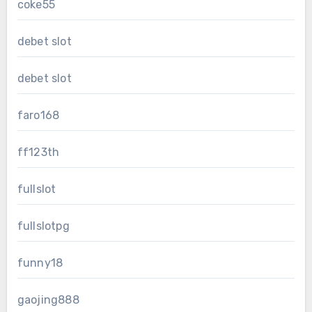
coke55
debet slot
debet slot
faro168
ff123th
fullslot
fullslotpg
funny18
gaojing888