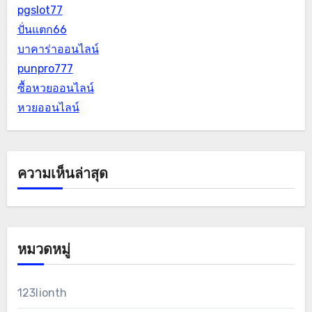
pgslot77
ปั่นแตก66
บาคาร่าออนไลน์
punpro777
ซื้อหวยออนไลน์
หวยออนไลน์
ความเห็นล่าสุด
หมวดหมู่
123lionth