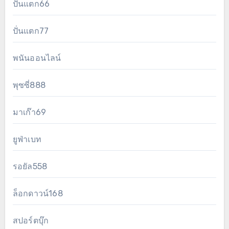
ปั่นแตก66
ปั่นแตก77
พนันออนไลน์
พุซซี่888
มาเก๊า69
ยูฟ่าเบท
รอยัล558
ล็อกดาวน์168
สปอร์ตบุ๊ก