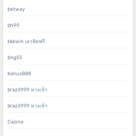
betway
bh99
bkkwin เครดิตฟรี
bng55
bonus888
brazil999 ทางเข้า
brazil999 ทางเข้า
Casino