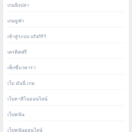
เกมยิงปลา
เกมยูฟ่า
เข้าสู่ระบบ ufa191
เครดิตฟรี
เซ็กซี่บาคาร่า
เว็บ มันนี่ เกม
เว็บคาสิโนออนไลน์
เว็บพนัน
เว็บพนันออนไลน์