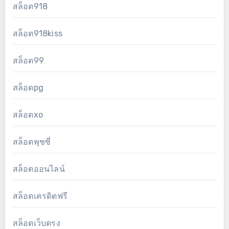
สล็อต918
สล็อต918kiss
สล็อต99
สล็อตpg
สล็อตxo
สล็อตพุซซี่
สล็อตออนไลน์
สล็อตเครดิตฟรี
สล็อตเว็บตรง