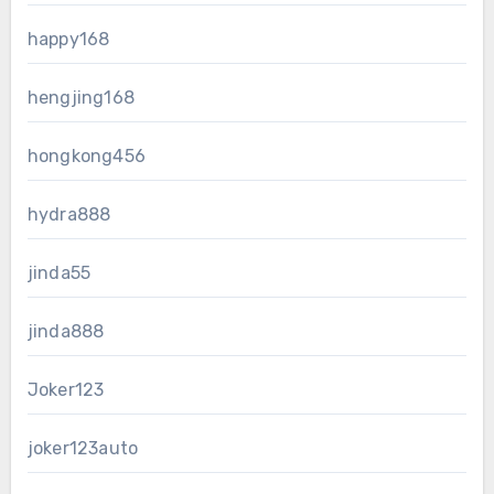
happy168
hengjing168
hongkong456
hydra888
jinda55
jinda888
Joker123
joker123auto