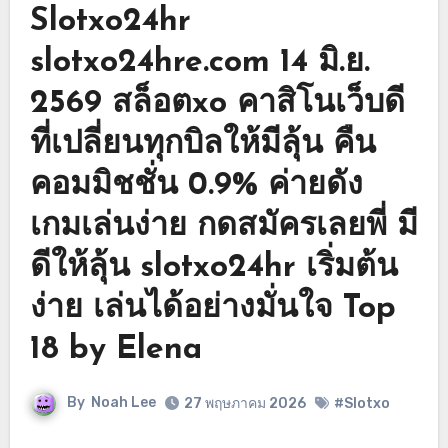
Slotxo24hr
slotxo24hre.com 14 มิ.ย.
2569 สล็อตxo คาสิโนเว็บดี
ที่เปลี่ยนทุกบิลให้มีลุ้น คืน
คอมมิชชั่น 0.9% ค่ายดัง
เกมเล่นง่าย กดสมัครเลยพี่ มี
ดีให้ลุ้น slotxo24hr เริ่มต้น
ง่าย เล่นได้อย่างมั่นใจ Top
18 by Elena
By
Noah Lee
27 พฤษภาคม 2026
#Slotxo