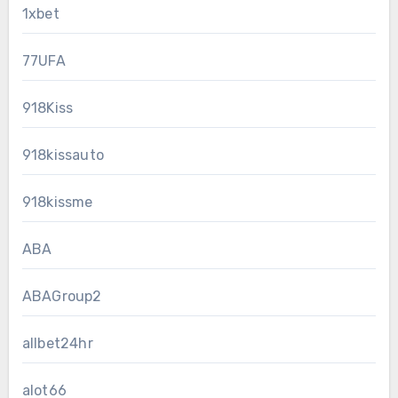
1xbet
77UFA
918Kiss
918kissauto
918kissme
ABA
ABAGroup2
allbet24hr
alot66