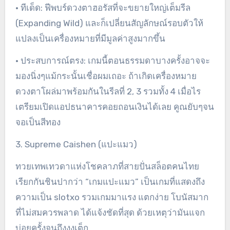
• ทีเด็ด: ฟีพบร์ดวงตาฮอรัสที่จะขยายใหญ่เต็มรีล
(Expanding Wild) และก็เปลี่ยนสัญลักษณ์รอบตัวให้
แปลงเป็นเครื่องหมายที่มีมูลค่าสูงมากขึ้น
• ประสบการณ์ตรง: เกมนี้ตอนธรรมดาบางครั้งอาจจะ
มองนิ่งๆแม้กระนั้นเชื่อผมเถอะ ถ้าเกิดเครื่องหมาย
ดวงตาโผล่มาพร้อมกันในรีลที่ 2, 3 รวมทั้ง 4 เมื่อไร
เตรียมเปิดแอปธนาคารคอยถอนเงินได้เลย คูณยับๆจน
จอเป็นสีทอง
3. Supreme Caishen (แปะแมว)
ทวยเทพเทวดาแห่งโชคลาภที่สายปั่นสล็อตคนไทย
เรียกกันชินปากว่า “เกมแปะแมว” เป็นเกมที่แสดงถึง
ความเป็น slotxo รวมเกมมาแรง แตกง่าย โบนัสมาก
ที่ไม่สมควรพลาด ได้แจ้งชัดที่สุด ด้วยเหตุว่ามันแจก
บ่อยครั้งจนถึงงงเต็ก