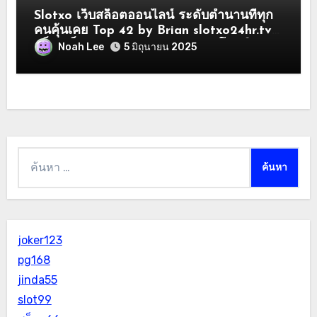
Slotxo เว็บสล็อตออนไลน์ ระดับตำนานที่ทุก
คนคุ้นเคย Top 42 by Brian slotxo24hr.tv
สล็อตเว็บตรง สมัคร ฝาก ถอน อัตโนมัติรวม
Noah Lee
5 มิถุนายน 2025
เกมสล็อต ยิงปลา โบนัสจุก slotxo24hr ทอ
ลองเล่นสล็อตฟรี 31 AUG 2568
ค้นหา
สำหรับ:
joker123
pg168
jinda55
slot99