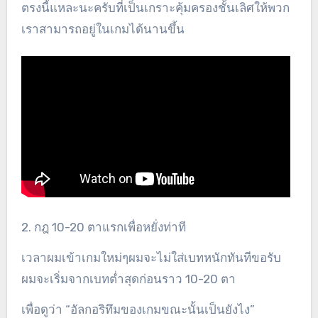
ตรงนี้แหละนะครับที่เป็นเกราะคุ้มครองชั้นเลิศให้พวก
เราสามารถอยู่ในเกมได้นานขึ้น
2. กฎ 10-20 ตาแรกเพื่อหยั่งท่าที
เวลาผมเข้าเกมใหม่ๆผมจะไม่ใส่เบทหนักทันทีขอรับ
ผมจะเริ่มจากเบทต่ำสุดก่อนราว 10-20 ตา
เพื่อดูว่า “อัลกอริทึมของเกมขณะนั้นเป็นยังไง”