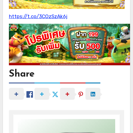
https://t.co/3COzSzAk6j
Share