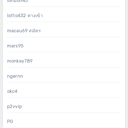
london45
lotto432 ทางเข้า
macau69 สมัคร
mars95
monkey789
ngernn
okc4
p2vvip
PG