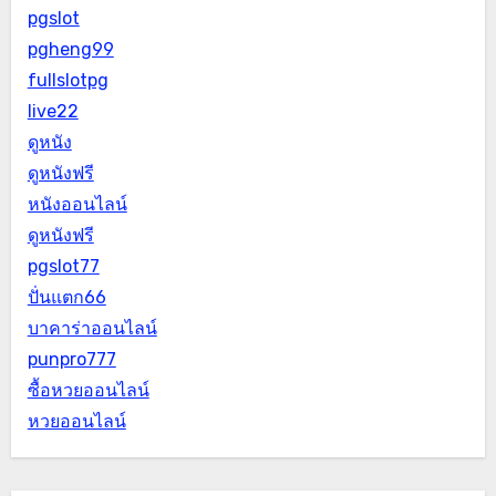
pgslot
pgheng99
fullslotpg
live22
ดูหนัง
ดูหนังฟรี
หนังออนไลน์
ดูหนังฟรี
pgslot77
ปั่นแตก66
บาคาร่าออนไลน์
punpro777
ซื้อหวยออนไลน์
หวยออนไลน์