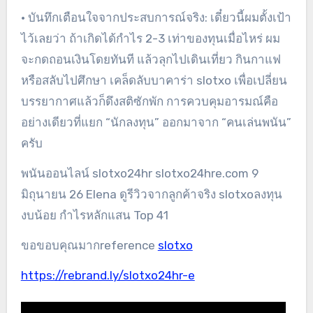
• บันทึกเตือนใจจากประสบการณ์จริง: เดี๋ยวนี้ผมตั้งเป้า
ไว้เลยว่า ถ้าเกิดได้กำไร 2-3 เท่าของทุนเมื่อไหร่ ผม
จะกดถอนเงินโดยทันที แล้วลุกไปเดินเที่ยว กินกาแฟ
หรือสลับไปศึกษา เคล็ดลับบาคาร่า slotxo เพื่อเปลี่ยน
บรรยากาศแล้วก็ดึงสติซักพัก การควบคุมอารมณ์คือ
อย่างเดียวที่แยก “นักลงทุน” ออกมาจาก “คนเล่นพนัน”
ครับ
พนันออนไลน์ slotxo24hr slotxo24hre.com 9
มิถุนายน 26 Elena ดูรีวิวจากลูกค้าจริง slotxoลงทุน
งบน้อย กำไรหลักแสน Top 41
ขอขอบคุณมากreference
slotxo
https://rebrand.ly/slotxo24hr-e