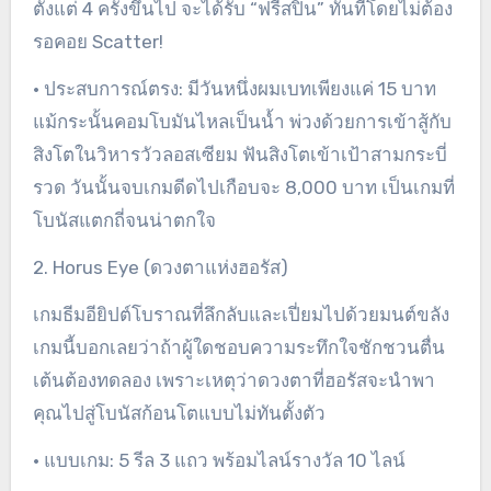
ตั้งแต่ 4 ครั้งขึ้นไป จะได้รับ “ฟรีสปิน” ทันทีโดยไม่ต้อง
รอคอย Scatter!
• ประสบการณ์ตรง: มีวันหนึ่งผมเบทเพียงแค่ 15 บาท
แม้กระนั้นคอมโบมันไหลเป็นน้ำ พ่วงด้วยการเข้าสู้กับ
สิงโตในวิหารวัวลอสเซียม ฟันสิงโตเข้าเป้าสามกระบี่
รวด วันนั้นจบเกมดีดไปเกือบจะ 8,000 บาท เป็นเกมที่
โบนัสแตกถี่จนน่าตกใจ
2. Horus Eye (ดวงตาแห่งฮอรัส)
เกมธีมอียิปต์โบราณที่ลึกลับและเปี่ยมไปด้วยมนต์ขลัง
เกมนี้บอกเลยว่าถ้าผู้ใดชอบความระทึกใจชักชวนตื่น
เต้นต้องทดลอง เพราะเหตุว่าดวงตาที่ฮอรัสจะนำพา
คุณไปสู่โบนัสก้อนโตแบบไม่ทันตั้งตัว
• แบบเกม: 5 รีล 3 แถว พร้อมไลน์รางวัล 10 ไลน์