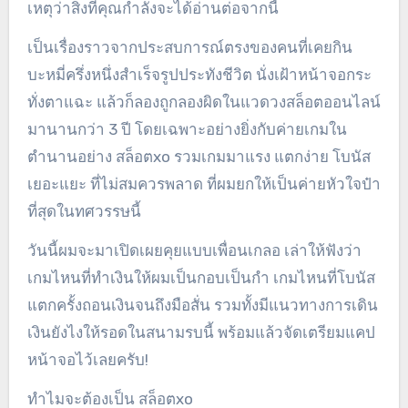
เหตุว่าสิ่งที่คุณกำลังจะได้อ่านต่อจากนี้
เป็นเรื่องราวจากประสบการณ์ตรงของคนที่เคยกิน
บะหมี่ครึ่งหนึ่งสำเร็จรูปประทังชีวิต นั่งเฝ้าหน้าจอกระ
ทั่งตาแฉะ แล้วก็ลองถูกลองผิดในแวดวงสล็อตออนไลน์
มานานกว่า 3 ปี โดยเฉพาะอย่างยิ่งกับค่ายเกมใน
ตำนานอย่าง สล็อตxo รวมเกมมาแรง แตกง่าย โบนัส
เยอะแยะ ที่ไม่สมควรพลาด ที่ผมยกให้เป็นค่ายหัวใจป๋า
ที่สุดในทศวรรษนี้
วันนี้ผมจะมาเปิดเผยคุยแบบเพื่อนเกลอ เล่าให้ฟังว่า
เกมไหนที่ทำเงินให้ผมเป็นกอบเป็นกำ เกมไหนที่โบนัส
แตกครั้งถอนเงินจนถึงมือสั่น รวมทั้งมีแนวทางการเดิน
เงินยังไงให้รอดในสนามรบนี้ พร้อมแล้วจัดเตรียมแคป
หน้าจอไว้เลยครับ!
ทำไมจะต้องเป็น สล็อตxo