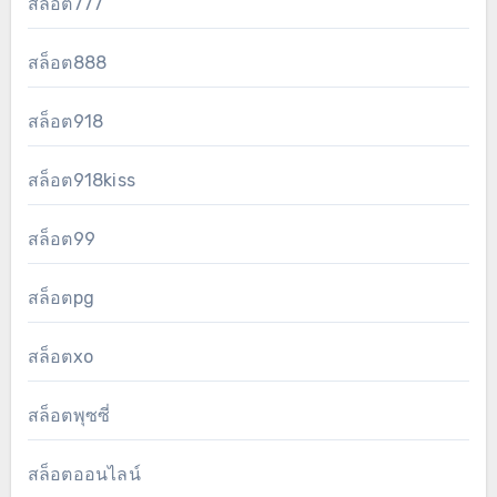
สล็อต777
สล็อต888
สล็อต918
สล็อต918kiss
สล็อต99
สล็อตpg
สล็อตxo
สล็อตพุซซี่
สล็อตออนไลน์