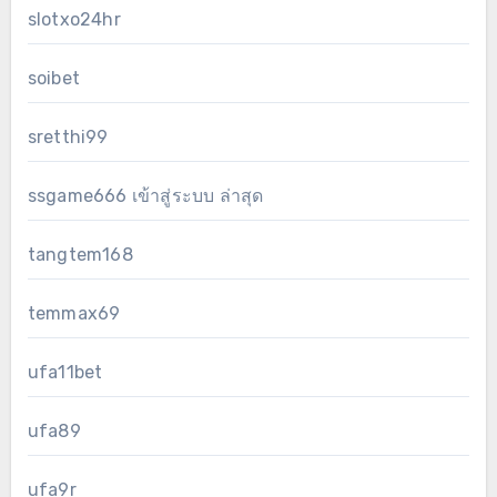
slotxo24hr
soibet
sretthi99
ssgame666 เข้าสู่ระบบ ล่าสุด
tangtem168
temmax69
ufa11bet
ufa89
ufa9r