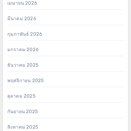
เมษายน 2026
มีนาคม 2026
กุมภาพันธ์ 2026
มกราคม 2026
ธันวาคม 2025
พฤศจิกายน 2025
ตุลาคม 2025
กันยายน 2025
สิงหาคม 2025