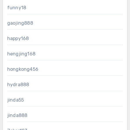
funny18
gaojing888
happy168
hengjing168
hongkong456
hydra888
jinda55
jinda888