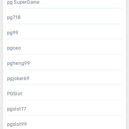
pg SuperGame
pg718
pg99
pgceo
pgheng99
pgjoker69
PGSlot
pgslot77
pgslot99