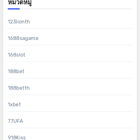
หมวดหมู่
123lionth
1688sagame
168slot
188bet
188betth
1xbet
77UFA
918Kiss