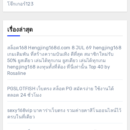
โจ๊กเกอร์123
เรื่องล่าสุด
สล็อต168 Hengjing168d.com 8 JUL 69 hengjing168
เกมเดิมพัน ที่สร้างความบันเทิง ดีที่สุด สมาชิกใหม่รับ
50% ยูสเดียว เล่นได้ทุกเกม ยูสเดียว เล่นได้ทุกเกม
hengjing168 ลงทุนทั้งที่ต้อง ที่นี่เท่านั้น Top 40 by
Rosaline
PGSLOTFISH เว็บตรง สล็อต PG สมัครง่าย ใช้งานได้
ตลอด 24 ชั่วโมง
sexy168vip บาคาร่าเว็บตรง รวมค่ายคาสิโนออนไลน์ไว้
ครบในที่เดียว