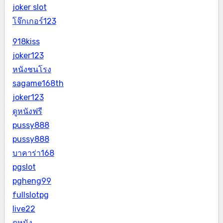
joker slot
โจ๊กเกอร์123
918kiss
joker123
หนังชนโรง
sagame168th
joker123
ดูหนังฟรี
pussy888
pussy888
บาคาร่า168
pgslot
pgheng99
fullslotpg
live22
ดูหนัง