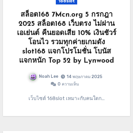
168slot
สล็อต168 7Mcn.org 5 กรกฎา
2025 สล็อต168 เว็บตรง ไม่ผ่าน
เอเย่นต์ คืนยอดเสีย 10% เงินชัวร์
โอนไว รวมทุกค่ายเกมดัง
slot168 แจกโปรโมชั่น โบนัส
แจกหนัก Top 52 by Lynwood
Noah Lee
14 พฤษภาคม 2025
0
ความเห็น
เว็บไซต์ 168slot เหมาะกับคนใดก…