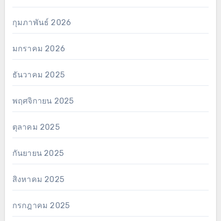
กุมภาพันธ์ 2026
มกราคม 2026
ธันวาคม 2025
พฤศจิกายน 2025
ตุลาคม 2025
กันยายน 2025
สิงหาคม 2025
กรกฎาคม 2025