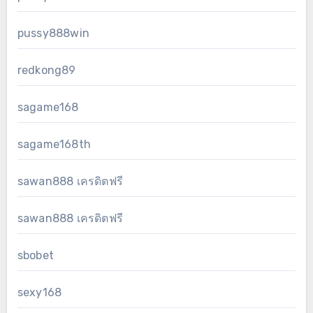
pussy888win
redkong89
sagame168
sagame168th
sawan888 เครดิตฟรี
sawan888 เครดิตฟรี
sbobet
sexy168