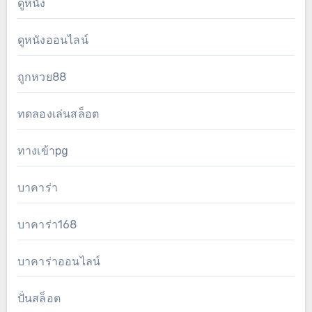
ดูหนัง
ดูหนังออนไลน์
ถูกหวย88
ทดลองเล่นสล็อต
ทางเข้าpg
บาคาร่า
บาคาร่า168
บาคาร่าออนไลน์
ปั่นสล็อต