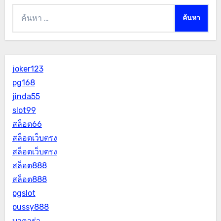
ค้นหา
สำหรับ:
joker123
pg168
jinda55
slot99
สล็อต66
สล็อตเว็บตรง
สล็อตเว็บตรง
สล็อต888
สล็อต888
pgslot
pussy888
บาคาร่า