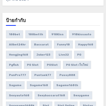
ป้ายกำกับ
188bet
188betth
918Kiss
918kissauto
Allbet24hr
Baccarat
Funny18
Happy168
Hengjing168
Joker123
Live22
PG
Pgfish
PG Slot
PGSlot
PG Slot เว็บใหม่
PunPro777
Puntaek77
Pussy888
Sagame
Sagame168
Sagame168th
Sexyauto168
Sexybaccarat168
Sexygame
Sexygame1688k
Slot
Slot Online
Slotxo