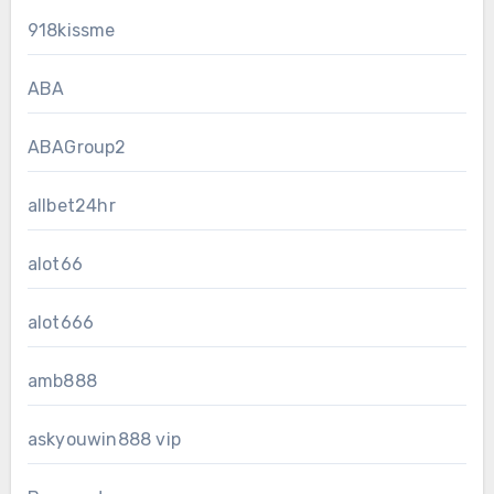
918kissme
ABA
ABAGroup2
allbet24hr
alot66
alot666
amb888
askyouwin888 vip