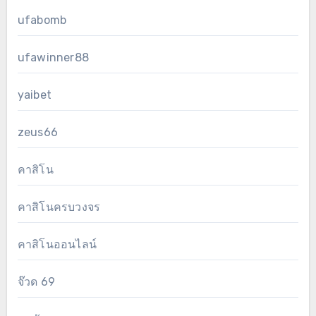
ufabomb
ufawinner88
yaibet
zeus66
คาสิโน
คาสิโนครบวงจร
คาสิโนออนไลน์
จ๊วด 69