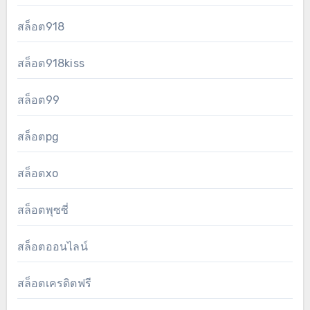
สล็อต918
สล็อต918kiss
สล็อต99
สล็อตpg
สล็อตxo
สล็อตพุซซี่
สล็อตออนไลน์
สล็อตเครดิตฟรี