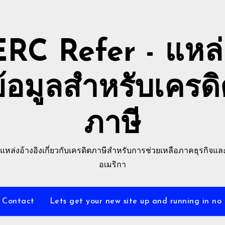
ERC Refer - แหล่
้อมูลสำหรับเครด
ภาษี
แหล่งอ้างอิงเกี่ยวกับเครดิตภาษีสำหรับการช่วยเหลือภาคธุรกิจแ
อเมริกา
Contact
Lets get your new site up and running in no 