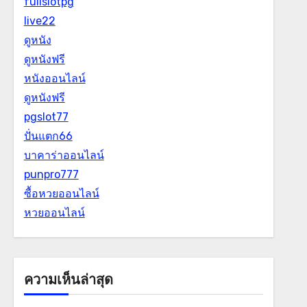
fullslotpg
live22
ดูหนัง
ดูหนังฟรี
หนังออนไลน์
ดูหนังฟรี
pgslot77
ปั่นแตก66
บาคาร่าออนไลน์
punpro777
ซื้อหวยออนไลน์
หวยออนไลน์
ความเห็นล่าสุด