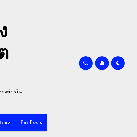
ง
ิต
ละองค์กรใน
time!
Pin Posts