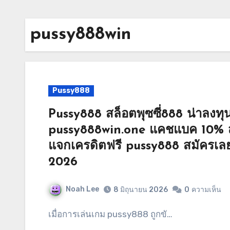
pussy888win
Pussy888
Pussy888 สล็อตพุซซี่888 น่าลงทุ
pussy888win.one แคชแบค 10% ส
แจกเครดิตฟรี pussy888 สมัครเล
2026
Noah Lee
8 มิถุนายน 2026
0
ความเห็น
เมื่อการเล่นเกม pussy888 ถูกขั…