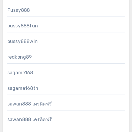
Pussy888
pussy888fun
pussy888win
redkong89
sagame168
sagame168th
sawan888 เครดิตฟรี
sawan888 เครดิตฟรี