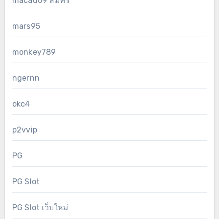
macau69 สมัคร
mars95
monkey789
ngernn
okc4
p2vvip
PG
PG Slot
PG Slot เว็บใหม่