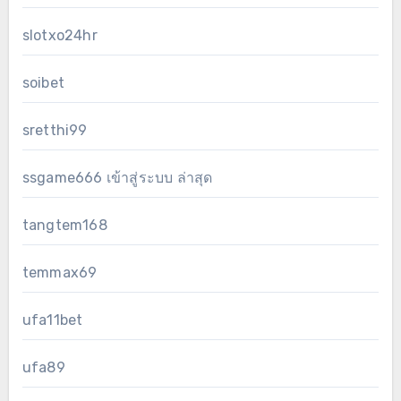
slotxo24hr
soibet
sretthi99
ssgame666 เข้าสู่ระบบ ล่าสุด
tangtem168
temmax69
ufa11bet
ufa89