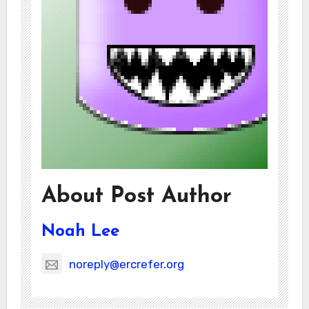
About Post Author
Noah Lee
noreply@ercrefer.org