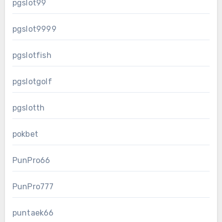
pgslot99
pgslot9999
pgslotfish
pgslotgolf
pgslotth
pokbet
PunPro66
PunPro777
puntaek66