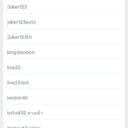
Joker123
joker123auto
Joker123th
kingdom66n
live22
live22slot
london45
lotto432 ทางเข้า