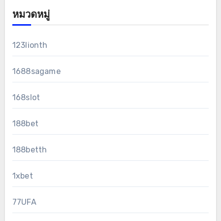
หมวดหมู่
123lionth
1688sagame
168slot
188bet
188betth
1xbet
77UFA