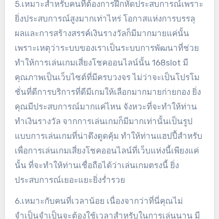
5.เหมาะสำหรับคนที่ต้องการฝึกหัดประสบการณ์เพราะ
ยิ่งประสบการณ์สูงมากเท่าไหร่ โอกาสแห่งการบรรลุ
ผลและการสร้างสรรค์เงินรางวัลก็มีมากมายแค่นั้น
เพราะเหตุว่าระบบของเราเป็นระบบการพัฒนาที่ช่วย
ทำให้การเล่นเกมเสี่ยงโชคออนไลน์นั้น 168slot มี
คุณภาพเป็นเว็บไซต์ที่มีครบวงจร ไม่ว่าจะเป็นโปรโม
ชั่นที่ดีการบริการที่ดีมีเกมให้เลือกมากมายก่ายกอง ยิ่ง
คุณมีประสบการณ์มากแค่ไหน จังหวะที่จะทำให้ท่าน
ทำเงินรางวัล จากการเล่นเกมก็มีมากเท่านั้นเป็นรูป
แบบการเล่นเกมที่น่าดึงดูดคุ้ม ทำให้ท่านแฮปปี้สำหรับ
เพื่อการเล่นเกมเสี่ยงโชคออนไลน์ที่เว็บแห่งนี้เพียงแค่
นั้น ที่จะทำให้ท่านเชื่อถือได้ว่าเล่นเกมตรงนี้ ยิ่ง
ประสบการณ์เยอะแยะยิ่งร่ำรวย
6.เหมาะกับคนที่เวลาน้อย เนื่องจากว่าที่นี่คุณไม่
จำเป็นจำเป็นจะต้องใช้เวลาสำหรับในการเล่นนาน มี