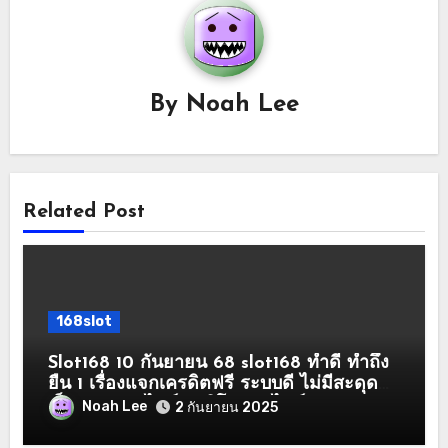
By
Noah Lee
Related Post
168slot
Slot168 10 กันยายน 68 slot168 ทำดี ทำถึง
ยืน 1 เรื่องแจกเครดิตฟรี ระบบดี ไม่มีสะดุด
เว็บพนันออนไลน์ คาสิโนออนไลน์ระดับ VIP
Noah Lee
2 กันยายน 2025
168slot สร้างรายได้ง่ายๆ ลุยเลย Top 31 by
Michael 168slotvip.me