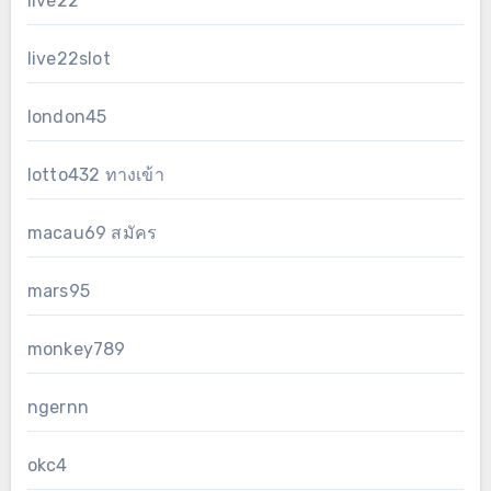
live22
live22slot
london45
lotto432 ทางเข้า
macau69 สมัคร
mars95
monkey789
ngernn
okc4