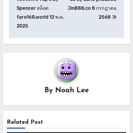
Spencer สล็อต
Jin888.co 8 กรกฎาคม
faro168.world 12 พ.ค.
2568
2025
By
Noah Lee
Related Post