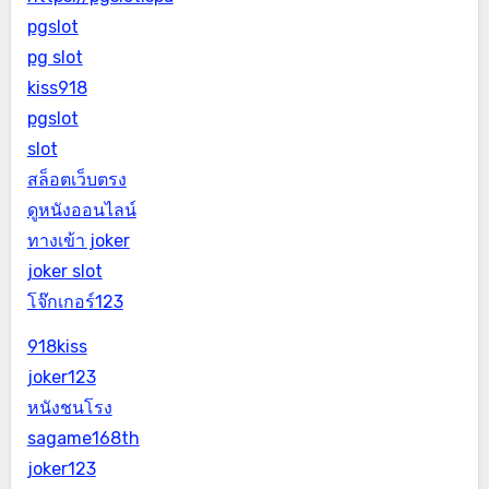
pgslot
pg slot
kiss918
pgslot
slot
สล็อตเว็บตรง
ดูหนังออนไลน์
ทางเข้า joker
joker slot
โจ๊กเกอร์123
918kiss
joker123
หนังชนโรง
sagame168th
joker123