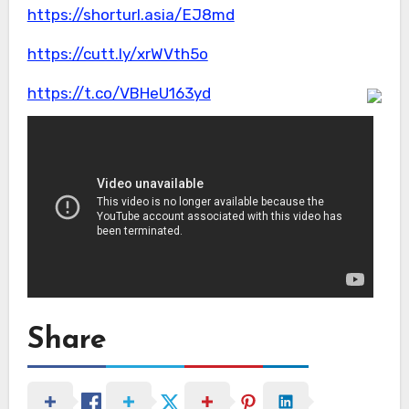
https://shorturl.asia/EJ8md
https://cutt.ly/xrWVth5o
https://t.co/VBHeU163yd
Share