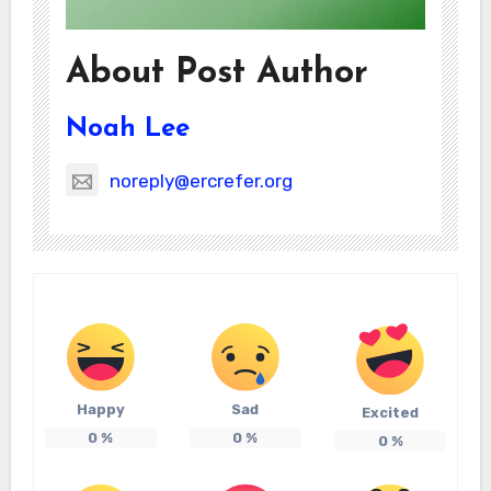
About Post Author
Noah Lee
noreply@ercrefer.org
Happy
Sad
Excited
0
%
0
%
0
%