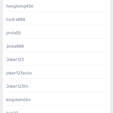
hongkong456
hydra888
jinda55
jinda888
Joker123
joker123auto
Joker123th
kingdom66n