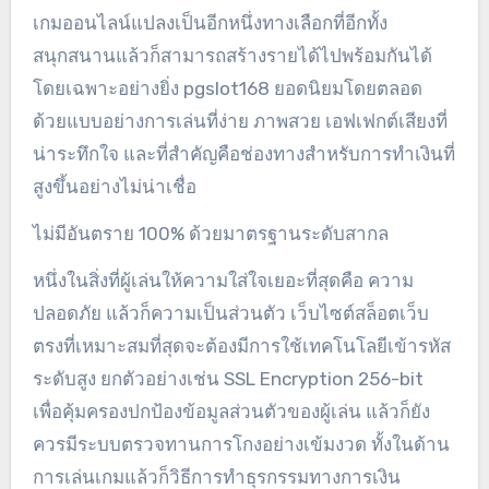
เกมออนไลน์แปลงเป็นอีกหนึ่งทางเลือกที่อีกทั้ง
สนุกสนานแล้วก็สามารถสร้างรายได้ไปพร้อมกันได้
โดยเฉพาะอย่างยิ่ง pgslot168 ยอดนิยมโดยตลอด
ด้วยแบบอย่างการเล่นที่ง่าย ภาพสวย เอฟเฟกต์เสียงที่
น่าระทึกใจ และที่สำคัญคือช่องทางสำหรับการทำเงินที่
สูงขึ้นอย่างไม่น่าเชื่อ
ไม่มีอันตราย 100% ด้วยมาตรฐานระดับสากล
หนึ่งในสิ่งที่ผู้เล่นให้ความใส่ใจเยอะที่สุดคือ ความ
ปลอดภัย แล้วก็ความเป็นส่วนตัว เว็บไซต์สล็อตเว็บ
ตรงที่เหมาะสมที่สุดจะต้องมีการใช้เทคโนโลยีเข้ารหัส
ระดับสูง ยกตัวอย่างเช่น SSL Encryption 256-bit
เพื่อคุ้มครองปกป้องข้อมูลส่วนตัวของผู้เล่น แล้วก็ยัง
ควรมีระบบตรวจทานการโกงอย่างเข้มงวด ทั้งในด้าน
การเล่นเกมแล้วก็วิธีการทำธุรกรรมทางการเงิน