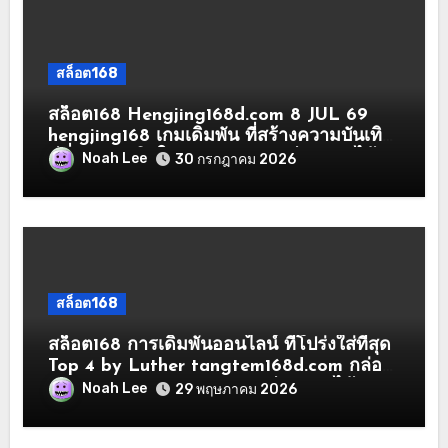
สล็อต168
สล็อต168 Hengjing168d.com 8 JUL 69
hengjing168 เกมเดิมพัน ที่สร้างความบันเทิง
ดีที่สุด สมาชิกใหม่รับ 50% ยูสเดียว เล่นได้ทุก
Noah Lee
30 กรกฎาคม 2026
เกม ยูสเดียว เล่นได้ทุกเกม hengjing168
ลงทุนทั้งที่ต้อง ที่นี่เท่านั้น Top 40 by
Rosaline
สล็อต168
สล็อต168 การเดิมพันออนไลน์ ที่โปร่งใส่ที่สุด
Top 4 by Luther tangtem168d.com กล่อง
สุ่มแจกของราลวัลแพงๆ ยูสเดียว เล่นได้ทุก
Noah Lee
29 พฤษภาคม 2026
เกม แจกเครดิตฟรีไม่อั้น tangtem168 เกม
ฮิต แตกหนัก 7 มิถุนายน 2026